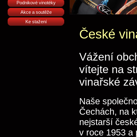
Podnikové vinotéky
Akce a soutěže
Ke stažení
České vin
Vážení obch
vítejte na 
vinařské zá
Naše společnos
Čechách, na k
nejstarší česk
v roce 1953 a 