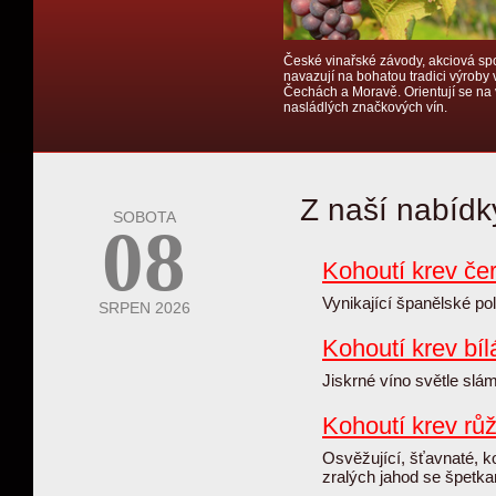
České vinařské závody, akciová sp
navazují na bohatou tradici výroby 
Čechách a Moravě. Orientují se na
nasládlých značkových vín.
Z naší nabídk
SOBOTA
08
Kohoutí krev če
Vynikající španělské po
SRPEN 2026
Kohoutí krev bíl
Jiskrné víno světle slá
Kohoutí krev rů
Osvěžující, šťavnaté, k
zralých jahod se špetk