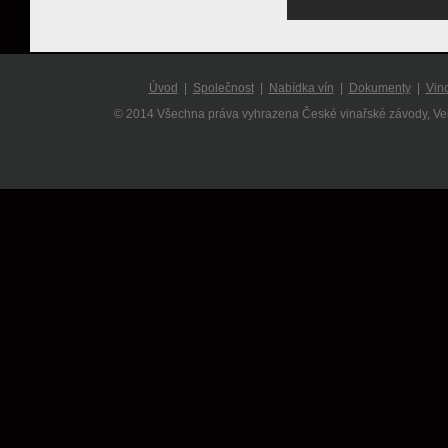
Úvod
|
Společnost
|
Nabídka vín
|
Dokumenty
|
Vin
© 2014 Všechna práva vyhrazena České vinařské závody, V