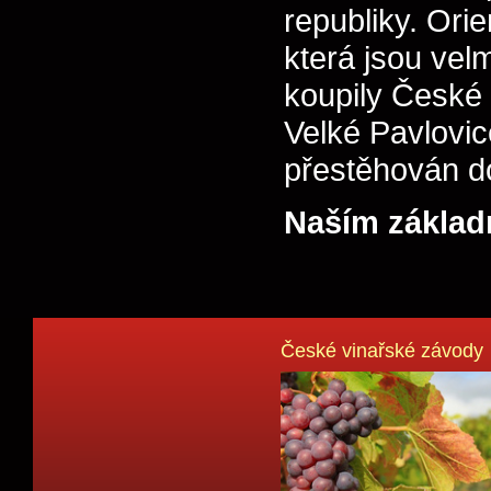
republiky. Ori
která jsou vel
koupily České 
Velké Pavlovic
přestěhován do
Naším základn
České vinařské závody